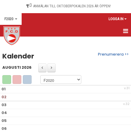
ANMÄLAN TILL OKTOBERPOKALEN 2026 ÄR ÖPPEN!
F2020
LOGGA IN
HEM
Kalender
Prenumerera >>
KALENDER
AUGUSTI 2026
KONTAKT
v.31
01
02
v.32
03
04
05
06