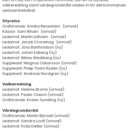
valberedning samt värdegrundsråd valdes in för det kommande
verksamhetsåret.
Styrelse
Ordförande: Annika Renestam (omval)
Kassör: Sam Rihani (omval)
Ledamot: Martin Lidholm (omval)
Ledamot: Jacob Cronehag (omval)
Ledamot: Jöns Bartholdson (ny)
Ledamot: Johan Edberg (ny)
Ledamot: Niklas Westberg (ny)
Suppleant: Magnus Oskarsson (omval)
Suppleant: Philip Tham Rydén (ny)
Suppleant: Andreas Nordgren (ny)
Valberedning
Ledamot: Helene Broms (omval)
Ledamot: Peder Clason (omval)
Ordförande: Krister Sundling (ny)
Värdegrundsråd
Ordförande: Martin Björsell (omval)
Ledamot: Sandra Looft (omval)
Ledamot: Frida Detter (omval)