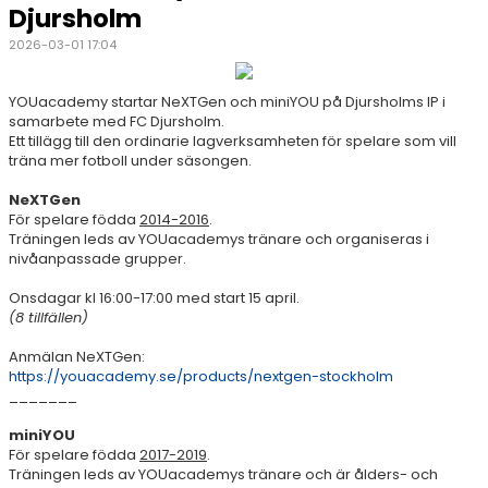
Djursholm
2026-03-01 17:04
YOUacademy startar NeXTGen och miniYOU på Djursholms IP i
samarbete med FC Djursholm.
Ett tillägg till den ordinarie lagverksamheten för spelare som vill
träna mer fotboll under säsongen.
NeXTGen
För spelare födda
2014-2016
.
Träningen leds av YOUacademys tränare och organiseras i
nivåanpassade grupper.
Onsdagar kl 16:00-17:00 med start 15 april.
(8 tillfällen)
Anmälan NeXTGen:
https://youacademy.se/products/nextgen-stockholm
_______
miniYOU
För spelare födda
2017-2019
.
Träningen leds av YOUacademys tränare och är ålders- och