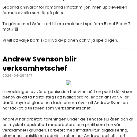
Ledarna ansvarar för ramarna i matchmiljön, men upplevelsen
formas av alla som är på plats.
Ta gärna med Grönt kort till era matcher i spelform 5 mot 5 och 7
mot 7 🟩
Vi vill att varje barn ska kliva av planen och vilja spela igen.
Andrew Svenson blir
verksamhetschef
2026-04-28 13:17
I utvecklingen av vår organisation har vi nu nått en punkt där vi ser
behov av att ta nästa steg i att tydliggöra roller och ansvar. Vi är
därför mycket glada och tacksamma över att Andrew Svenson
har tackat ja till rollen som Verksamhetschef.
Andrew har arbetat i föreningen under de senaste sju åren och är
en mycket uppskattad medarbetare och profil som kan vår
verksamhet i grunden. I arbetet med infrastruktur, digitalisering,
planering, logistik och administration har Andrew tagit ett stort