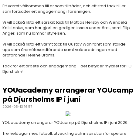
Ett varmt välkommen till er som tillträder, och ett stort tack till er
som fortsätter ert engagemang i föreningen.
Vi vill också rikta ett särskilt tack till Mattias Hersby och Wendela
Kallstenius, som har gjort en gedigen insats under året, samt Filip
Anger, som nu lämnar styrelsen.
Vi vill också rikta ett varmt tack till Gustav Wohlfahrt som ställde
upp som årsmötesordförande samt valberedningen med
ordförande Helene Broms.
Tack för ert arbete och engagemang - det betyder mycket för FC
Djursholm!
YOUacademy arrangerar YOUcamp
på Djursholms IP i juni
2026-05-13 16:57
YOUacademy arrangerar YOUcamp på Djursholms IP i juni 2026.
Tre heldagar med fotboll, utveckling och inspiration för spelare