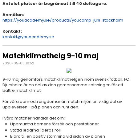
Antalet platser är begränsat till 40 deltagare.
Anmälan:
https://youacademy.se/products/youcamp-juni-stockholm
Kontakt:
kontakt@youacademy.se
Matchklimathelg 9-10 maj
2026-05-05 16:52
9-10 maj genomförs matchklimathelgen inom svensk fotboll. FC
Djursholm är en del av den gemensamma satsningen för ett
bättre matchklimat.
För våra barn och ungdomar är matchmiljön en viktig del av
upplevelsen - på planen och runt den.
I våra matcher handlar det om:
Uppmuntra barnens försök och prestationer
Stötta ledarna i deras roll
Bidra till en positiv stämning vid sidan av planen