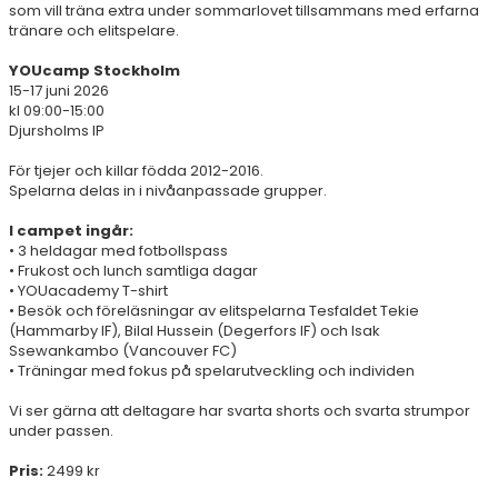
som vill träna extra under sommarlovet tillsammans med erfarna
tränare och elitspelare.
YOUcamp Stockholm
15-17 juni 2026
kl 09:00-15:00
Djursholms IP
För tjejer och killar födda 2012-2016.
Spelarna delas in i nivåanpassade grupper.
I campet ingår:
• 3 heldagar med fotbollspass
• Frukost och lunch samtliga dagar
• YOUacademy T-shirt
• Besök och föreläsningar av elitspelarna Tesfaldet Tekie
(Hammarby IF), Bilal Hussein (Degerfors IF) och Isak
Ssewankambo (Vancouver FC)
• Träningar med fokus på spelarutveckling och individen
Vi ser gärna att deltagare har svarta shorts och svarta strumpor
under passen.
Pris:
2499 kr