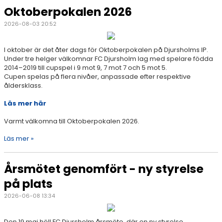
Oktoberpokalen 2026
2026-08-03 20:52
I oktober är det åter dags för Oktoberpokalen på Djursholms IP.
Under tre helger välkomnar FC Djursholm lag med spelare födda
2014–2019 till cupspel i 9 mot 9, 7 mot 7 och 5 mot 5.
Cupen spelas på flera nivåer, anpassade efter respektive
åldersklass.
Läs mer här
Varmt välkomna till Oktoberpokalen 2026.
Läs mer »
Årsmötet genomfört - ny styrelse
på plats
2026-06-08 13:34
Den 19 maj höll FC Djursholm årsmöte, där en ny styrelse,