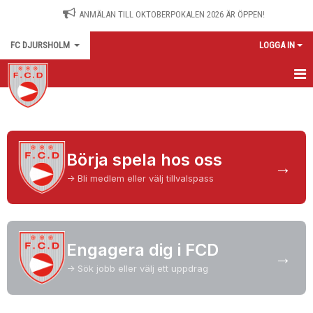
ANMÄLAN TILL OKTOBERPOKALEN 2026 ÄR ÖPPEN!
FC DJURSHOLM
LOGGA IN
START
NYHETER
Börja spela hos oss
OM KLUBBEN
→
-> Bli medlem eller välj tillvalspass
MATCHER
VÅRA LAG | TRÄNARE
Engagera dig i FCD
→
KONTAKT
-> Sök jobb eller välj ett uppdrag