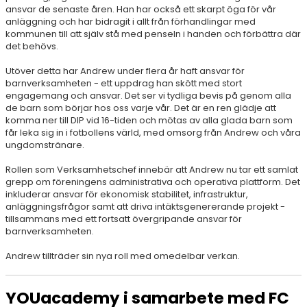
ansvar de senaste åren. Han har också ett skarpt öga för vår
anläggning och har bidragit i allt från förhandlingar med
kommunen till att själv stå med penseln i handen och förbättra där
det behövs.
Utöver detta har Andrew under flera år haft ansvar för
barnverksamheten - ett uppdrag han skött med stort
engagemang och ansvar. Det ser vi tydliga bevis på genom alla
de barn som börjar hos oss varje vår. Det är en ren glädje att
komma ner till DIP vid 16-tiden och mötas av alla glada barn som
får leka sig in i fotbollens värld, med omsorg från Andrew och våra
ungdomstränare.
Rollen som Verksamhetschef innebär att Andrew nu tar ett samlat
grepp om föreningens administrativa och operativa plattform. Det
inkluderar ansvar för ekonomisk stabilitet, infrastruktur,
anläggningsfrågor samt att driva intäktsgenererande projekt -
tillsammans med ett fortsatt övergripande ansvar för
barnverksamheten.
Andrew tillträder sin nya roll med omedelbar verkan.
YOUacademy i samarbete med FC