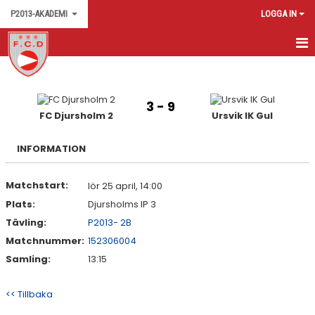
P2013-AKADEMI
LOGGA IN
HEM
KALENDER
3 - 9
FC Djursholm 2
Ursvik IK Gul
MATCHER
INFORMATION
KONTAKT
Matchstart:
lör 25 april, 14:00
Plats:
Djursholms IP 3
Tävling:
P2013- 2B
Matchnummer:
152306004
Samling:
13:15
<< Tillbaka