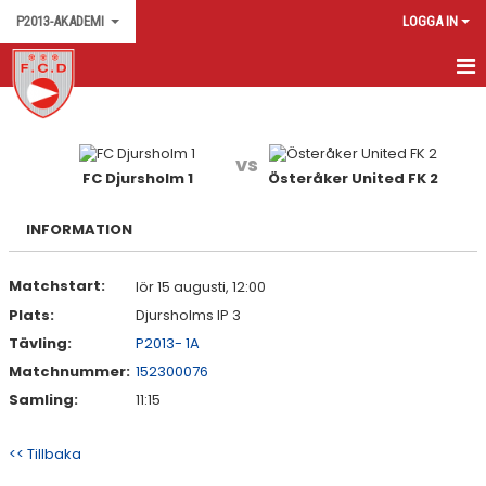
P2013-AKADEMI
LOGGA IN
HEM
KALENDER
vs
FC Djursholm 1
Österåker United FK 2
MATCHER
INFORMATION
KONTAKT
Matchstart:
lör 15 augusti, 12:00
Plats:
Djursholms IP 3
Tävling:
P2013- 1A
Matchnummer:
152300076
Samling:
11:15
<< Tillbaka